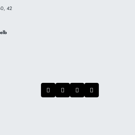
40, 42
gelb