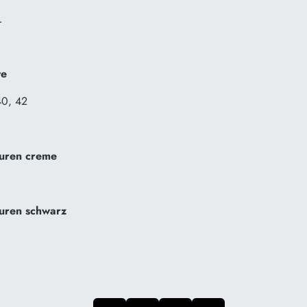
L
te
40, 42
auren creme
auren schwarz