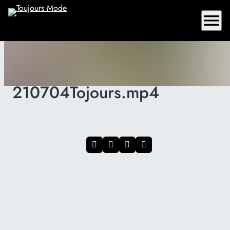
menu
210704Tojours.mp4