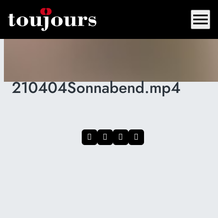
menu
210404Sonnabend.mp4